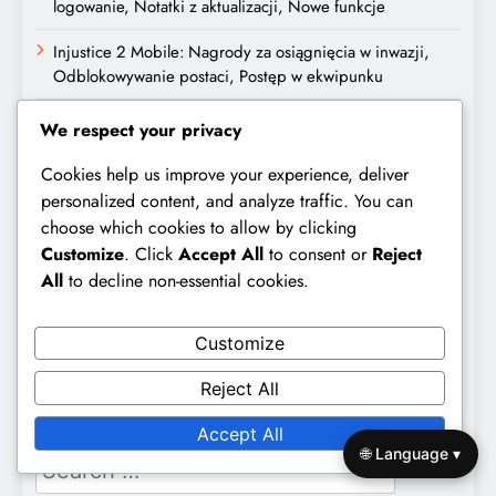
logowanie, Notatki z aktualizacji, Nowe funkcje
Injustice 2 Mobile: Nagrody za osiągnięcia w inwazji,
Odblokowywanie postaci, Postęp w ekwipunku
Injustice 2 Mobile: Podział nagród w Arenie, poziomy
We respect your privacy
Tiers, struktury nagród
Cookies help us improve your experience, deliver
Kategorie
personalized content, and analyze traffic. You can
choose which cookies to allow by clicking
Customize
. Click
Accept All
to consent or
Reject
Codzienne nagrody
All
to decline non-essential cookies.
Kamienie milowe Areny
Customize
Kamienie milowe inwazji
Reject All
Szukaj
Accept All
🌐 Language ▾
Search
for: