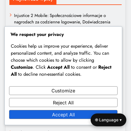
Injustice 2 Mobile: Społecznościowe informacje o
nagrodach za codzienne logowanie, Doświadczenia
graczy, Dzielenie się wskazówkami
We respect your privacy
Injustice 2 Mobile: Codzienne serie logowania, Mnożnik
Cookies help us improve your experience, deliver
nagród, Bonusowe skrzynie
personalized content, and analyze traffic. You can
Injustice 2 Mobile: Aktualizacje nagród za codzienne
choose which cookies to allow by clicking
logowanie, Notatki z aktualizacji, Nowe funkcje
Customize
. Click
Accept All
to consent or
Reject
All
to decline non-essential cookies.
Injustice 2 Mobile: Nagrody za osiągnięcia w inwazji,
Odblokowywanie postaci, Postęp w ekwipunku
Customize
Injustice 2 Mobile: Podział nagród w Arenie, poziomy
Tiers, struktury nagród
Reject All
Accept All
Kategorie
🌐 Language ▾